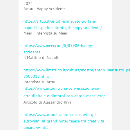
2024
Artuu - Happy Accidents
https://artuu.it/antoh-mansueto-porta-a-
napoli-lesperimento-degli-happy-accidents/
Meer - Intervista su Meer
https://www.meer.com/it/85986-happy-
accidents
Il Mattino di Napoli
https://www.ilmattino.it/cultura/mostre/antoh_mansueto_pa
8503018.html
Intervista su Artuu
https://www.artuu.it/una-conversazione-su-
arte-digitale-e-dintorni-con-antoh-mansueto/
Articolo di Alessandro Riva
https://www.artuu.it/antoh-mansueto-gli-
altroviani-al-grand-hotel-telese-tra-creativita-
umana-e-inte...