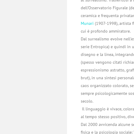
dell'Osservatorio Figurale (d
ceramica e frequenta privata
Munari
(1907-1998), artista 
cui è profondo ammiratore.
Dal surrealismo evolve nell'e
serie Entropica) e quindi in u
disegno e la linea, integrand
(spesso vengono citati richia
espressionismo astratto, graff
brut), in una sintesi personal
caos organizzato colorato, s
sempre psicologicamente sost
secolo.
Il linguaggio è vivace, colora
al tempo stesso positivo, div
Dal 2000 avvicenda alcune se
fisica e la psicologia sociale: