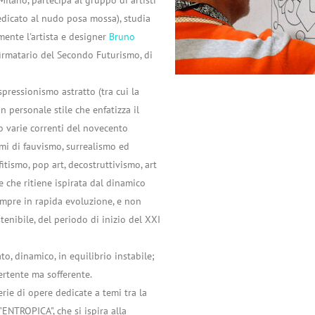
edicato al nudo posa mossa), studia
mente l'artista e designer
Bruno
firmatario del Secondo Futurismo, di
spressionismo astratto (tra cui la
n personale stile che enfatizza il
o varie correnti del novecento
mi di fauvismo, surrealismo ed
itismo, pop art, decostruttivismo, art
e che ritiene ispirata dal dinamico
empre in rapida evoluzione, e non
enibile, del periodo di inizio del XXI
to, dinamico, in equilibrio instabile;
ertente ma sofferente.
rie di opere dedicate a temi tra la
 "ENTROPICA", che si ispira alla