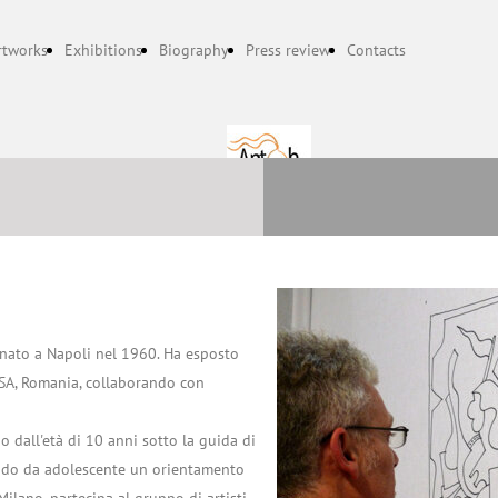
rtworks
Exhibitions
Biography
Press review
Contacts
nato a Napoli nel 1960. Ha esposto
 USA, Romania, collaborando con
o dall'età di 10 anni sotto la guida di
ando da adolescente un orientamento
 Milano, partecipa al gruppo di artisti