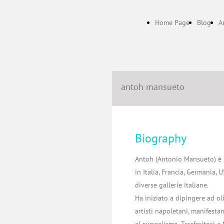
Home Page
Blog
A
antoh mansueto
Biography
Antoh (Antonio Mansueto) è 
in Italia, Francia, Germania,
diverse gallerie italiane.
Ha iniziato a dipingere ad oli
artisti napoletani, manifest
al surrealismo. Trasferitosi a