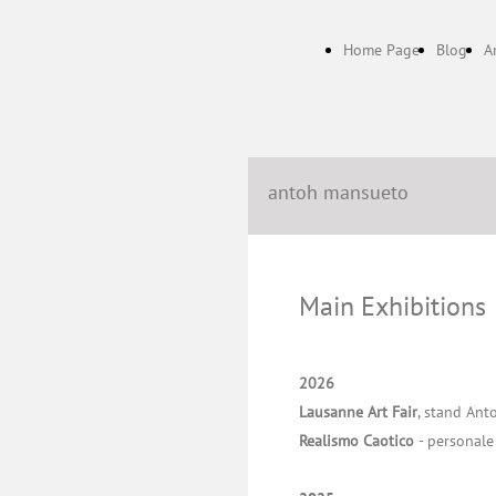
Home Page
Blog
A
antoh mansueto
Main Exhibitions
2026
Lausanne Art Fair
, stand An
Realismo Caotico
- personale