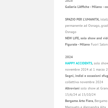
2025
Galleria L'Affiche - Milano -
co
SPAZIO PER L'UMANITA',
istal
permanente ad Osnago, grazi
Osnago
NEW LIFE, solo show and vide
Figurale - Milano
Fuori Salon
2024
HAPPY ACCIDENTS
,
solo sho
novembre 2024 al 1 marzo 
Sogni, indizi e occasioni sfu
collettiva novembre 2024
Altroviani
solo show at Grand
15/6/24 al 15/10/24
Bergamo Arte Fiera
, Bergamo
Mansueto e Alessandra Aita