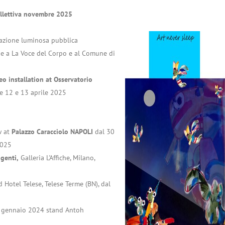
llettiva novembre 2025
lazione luminosa pubblica
e a La Voce del Corpo e al Comune di
o installation at Osservatorio
e 12 e 13 aprile 2025
w at
Palazzo Caracciolo NAPOLI
dal 30
2025
ggenti,
Galleria L'Affiche, Milano,
 Hotel Telese, Telese Terme (BN), dal
 gennaio 2024 stand Antoh